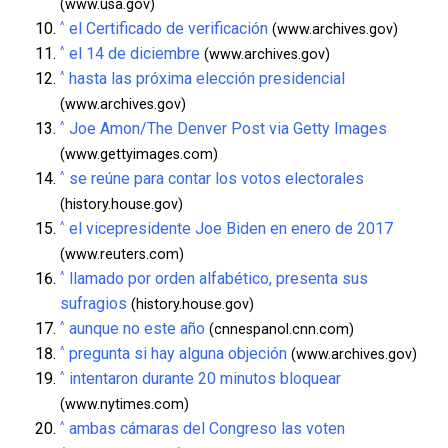
(www.usa.gov)
^
el Certificado de verificación
(www.archives.gov)
^
el 14 de diciembre
(www.archives.gov)
^
hasta las próxima elección presidencial
(www.archives.gov)
^
Joe Amon/The Denver Post via Getty Images
(www.gettyimages.com)
^
se reúne para contar los votos electorales
(history.house.gov)
^
el vicepresidente Joe Biden en enero de 2017
(www.reuters.com)
^
llamado por orden alfabético, presenta sus
sufragios
(history.house.gov)
^
aunque no este año
(cnnespanol.cnn.com)
^
pregunta si hay alguna objeción
(www.archives.gov)
^
intentaron durante 20 minutos bloquear
(www.nytimes.com)
^
ambas cámaras del Congreso las voten