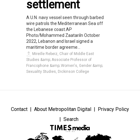
settlement
A U.N. navy vessel seen through barbed
wire patrols the Mediterranean Sea off
the Lebanese coast.AP
Photo/Mohammed ZaatariIn October
2022, Lebanon and Israel signed a
maritime border agreeme...
Mireille Rebeiz, Chair of Middle East
Studies &amp; Associate Professor of
Francophone &amp; Women's, Gender &amp;
Sexuality Studies, Dickinson College
Contact
About Metropolitan Digital
Privacy Policy
Search