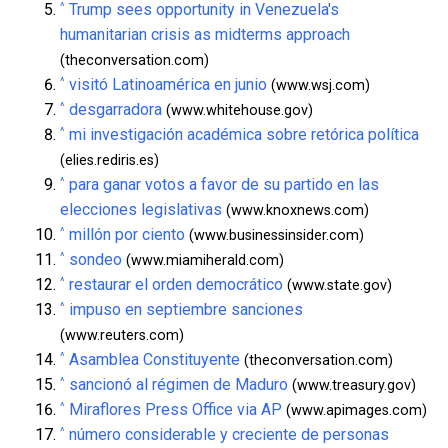
^
Trump sees opportunity in Venezuela's
humanitarian crisis as midterms approach
(theconversation.com)
^
visitó Latinoamérica en junio
(www.wsj.com)
^
desgarradora
(www.whitehouse.gov)
^
mi investigación académica sobre retórica política
(elies.rediris.es)
^
para ganar votos a favor de su partido en las
elecciones legislativas
(www.knoxnews.com)
^
millón por ciento
(www.businessinsider.com)
^
sondeo
(www.miamiherald.com)
^
restaurar el orden democrático
(www.state.gov)
^
impuso en septiembre sanciones
(www.reuters.com)
^
Asamblea Constituyente
(theconversation.com)
^
sancionó al régimen de Maduro
(www.treasury.gov)
^
Miraflores Press Office via AP
(www.apimages.com)
^
número considerable y creciente de personas