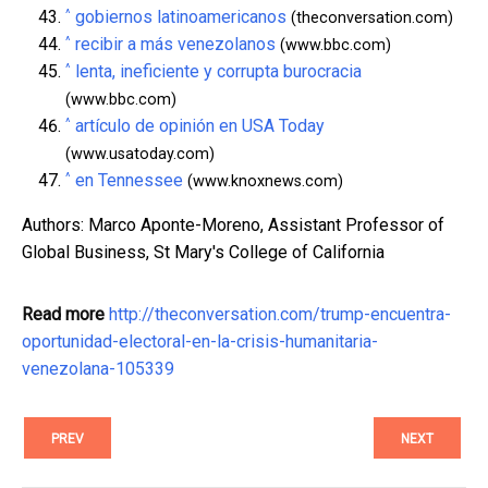
^
gobiernos latinoamericanos
(theconversation.com)
^
recibir a más venezolanos
(www.bbc.com)
^
lenta, ineficiente y corrupta burocracia
(www.bbc.com)
^
artículo de opinión en USA Today
(www.usatoday.com)
^
en Tennessee
(www.knoxnews.com)
Authors: Marco Aponte-Moreno, Assistant Professor of
Global Business, St Mary's College of California
Read more
http://theconversation.com/trump-encuentra-
oportunidad-electoral-en-la-crisis-humanitaria-
venezolana-105339
PREV
NEXT