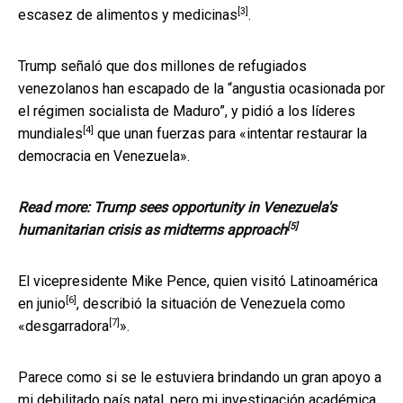
[3]
escasez de alimentos y medicinas
.
Trump señaló que dos millones de refugiados
venezolanos han escapado de la “angustia ocasionada por
el régimen socialista de Maduro”, y
pidió a los líderes
[4]
mundiales
que unan fuerzas para «intentar restaurar la
democracia en Venezuela».
Read more:
Trump sees opportunity in Venezuela's
[5]
humanitarian crisis as midterms approach
El vicepresidente Mike Pence, quien
visitó Latinoamérica
[6]
en junio
, describió la situación de Venezuela como
[7]
«
desgarradora
».
Parece como si se le estuviera brindando un gran apoyo a
mi debilitado país natal, pero
mi investigación académica