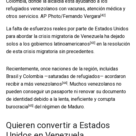
Colombia, donde la alcaldía está ayudando a los
refugiados venezolanos con vacunas, atención médica y
[42]
otros servicios.
AP Photo/Fernando Vergara
La falta de esfuerzos reales por parte de Estados Unidos
para abordar la crisis migratoria de Venezuela ha dejado
[43]
solos a los
gobiernos latinoamericanos
en la resolución
de esta crisis migratoria sin precedentes.
Recientemente, once naciones de la región, incluidas
Brasil y Colombia —saturadas de refugiados— acordaron
[44]
recibir a más venezolanos
. Muchos venezolanos no
pueden conseguir un pasaporte ni renovar su documento
de identidad debido a la
lenta, ineficiente y corrupta
[45]
burocracia
del régimen de Maduro.
Quieren convertir a Estados
Unidos en Venezuela