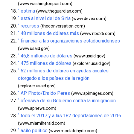
(www.washingtonpost.com)
^
estima
(www.theguardian.com)
^
está al nivel del de Siria
(www.devex.com)
^
recursos
(theconversation.com)
^
48 millones de dólares más
(www.nbc26.com)
^
financiar a las organizaciones estadounidenses
(www.usaid.gov)
^
46,8 millones de dólares
(www.usaid.gov)
^
475 millones de dólares
(explorer.usaid.gov)
^
62 millones de dólares en ayudas anuales
otorgado a los países de la región
(explorer.usaid.gov)
^
AP Photo/Eraldo Peres
(www.apimages.com)
^
ofensiva de su Gobierno contra la inmigración
(www.apnews.com)
^
todo el 2017 y a las 182 deportaciones de 2016
(www.miamiherald.com)
^
asilo político
(www.mcclatchydc.com)