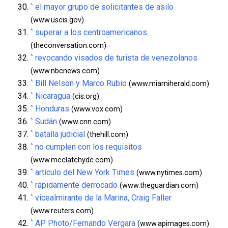
^
el mayor grupo de solicitantes de asilo
(www.uscis.gov)
^
superar a los centroamericanos
(theconversation.com)
^
revocando visados de turista de venezolanos
(www.nbcnews.com)
^
Bill Nelson y Marco Rubio
(www.miamiherald.com)
^
Nicaragua
(cis.org)
^
Honduras
(www.vox.com)
^
Sudán
(www.cnn.com)
^
batalla judicial
(thehill.com)
^
no cumplen con los requisitos
(www.mcclatchydc.com)
^
artículo del New York Times
(www.nytimes.com)
^
rápidamente derrocado
(www.theguardian.com)
^
vicealmirante de la Marina, Craig Faller
(www.reuters.com)
^
AP Photo/Fernando Vergara
(www.apimages.com)