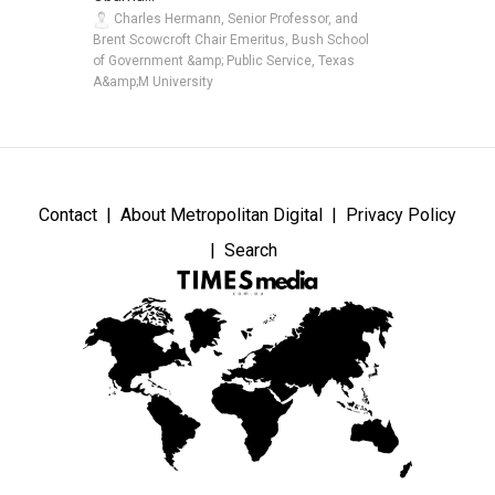
Charles Hermann, Senior Professor, and
Brent Scowcroft Chair Emeritus, Bush School
of Government &amp; Public Service, Texas
A&amp;M University
Contact
About Metropolitan Digital
Privacy Policy
Search