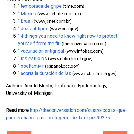
^
temporada de gripe
(time.com)
^
México
(www.debate.com.mx)
^
Brasil
(www.jcnet.com.br)
^
dos subtipos
(www.cdc.gov)
^
4 things you need to know right now to protect
yourself from the flu
(theconversation.com)
^
vacunación antigripal
(www.infobae.com)
^
los estudios
(www.ncbi.nlm.nih.gov)
^
oseltamivir
(espanol.cdc.gov)
^
acorta la duración de las
(www.ncbi.nlm.nih.gov)
Authors: Arnold Monto, Professor, Epidemiology,
University of Michigan
Read more
http://theconversation.com/cuatro-cosas-que-
puedes-hacer-para-protegerte-de-la-gripe-99275