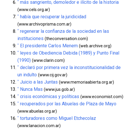
^
más sangriento, demoledor e ilícito de la historia
(www.cels.org.ar)
^
había que recuperar la juridicidad
(www.archivoprisma.com.ar)
^
regenerar la confianza de la sociedad en las
instituciones
(theconversation.com)
^
El presidente Carlos Menem
(web.archive.org)
^
leyes de Obediencia Debida (1989) y Punto Final
(1990)
(www.clarin.com)
^
declaró por primera vez la inconstitucionalidad de
un indulto
(www.cij.gov.ar)
^
Juicio a las Juntas
(www.memoriaabierta.org.ar)
^
Nunca Mas
(www.jus.gob.ar)
^
crisis económicas y políticas
(www.economist.com)
^
recuperados por las Abuelas de Plaza de Mayo
(www.abuelas.org.ar)
^
torturadores como Miguel Etchecolaz
(www.lanacion.com.ar)