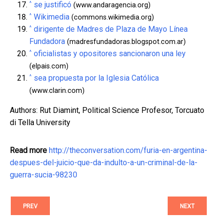
^
se justificó
(www.andaragencia.org)
^
Wikimedia
(commons.wikimedia.org)
^
dirigente de Madres de Plaza de Mayo Línea
Fundadora
(madresfundadoras.blogspot.com.ar)
^
oficialistas y opositores sancionaron una ley
(elpais.com)
^
sea propuesta por la Iglesia Católica
(www.clarin.com)
Authors: Rut Diamint, Political Science Profesor, Torcuato
di Tella University
Read more
http://theconversation.com/furia-en-argentina-
despues-del-juicio-que-da-indulto-a-un-criminal-de-la-
guerra-sucia-98230
PREV
NEXT