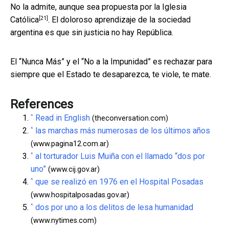
No la admite, aunque
sea propuesta por la Iglesia
[21]
Católica
. El doloroso aprendizaje de la sociedad
argentina es que sin justicia no hay República.
El “Nunca Más” y el “No a la Impunidad” es rechazar para
siempre que el Estado te desaparezca, te viole, te mate.
References
^
Read in English
(theconversation.com)
^
las marchas más numerosas de los últimos años
(www.pagina12.com.ar)
^
al torturador Luis Muiña con el llamado “dos por
uno”
(www.cij.gov.ar)
^
que se realizó en 1976 en el Hospital Posadas
(www.hospitalposadas.gov.ar)
^
dos por uno a los delitos de lesa humanidad
(www.nytimes.com)