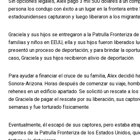
Sin opciones legales, Alex pagó 3 mil 500 dólares a un compa
persona los condujo con éxito a un lugar en la frontera entr
estadounidenses capturaron y luego liberaron a los migrante
Graciela y sus hijos se entregaron a la Patrulla Fronteriza 
familias y niños en EEUU, ella y sus hijos fueron liberados
presentó un proceso de deportación; y para brindar la oport
caso, Graciela y sus hijos recibieron alivio de deportación.
Para ayudar a financiar el cruce de su familia, Alex decidió 
Sonora-Arizona. Horas después de comenzar su viaje, homb
rehenes en un edificio apartado. Se solicitó un rescate a lo
de Graciela de pagar el rescate por su liberación, sus capto
semanas y fue torturado físicamente.
Eventualmente, él escapó de sus captores, pero estaba atra
agentes de la Patrulla Fronteriza de los Estados Unidos, qu