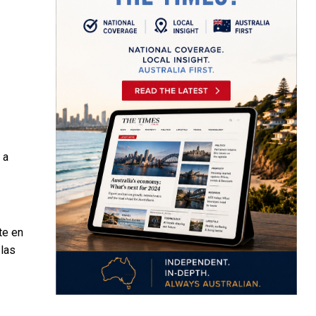
 a
te en
 las