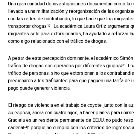
Una gran cantidad de investigaciones documentan cómo
la 
llevado a una militarización y reorganización de las
organiza
con las redes de contrabando, lo que hace que los migrant
transportar drogas
. La académica Laura Ortiz argumenta q
[19]
migrantes solo para extorsionarlos, ha ayudado a reforzar l
como algo relacionado con el tráfico de drogas.
A pesar de esta percepción dominante, el académico Simón P
tráfico de drogas son operados por
diferentes grupos
. L
[22]
tráfico de personas, sino que extorsionan a los contrabandi
presionaron a los traficantes para que paguen una
tarifa de 
pago puede generar violencia.
El riesgo de violencia en el trabajo de coyote, junto con la 
su esposa, ahora con cuatro hijos, a hacer planes para unir
Graciela es un residente permanente de EEUU, no pudo respa
cadena
” porque no cumplió con los criterios de ingresos
[24]