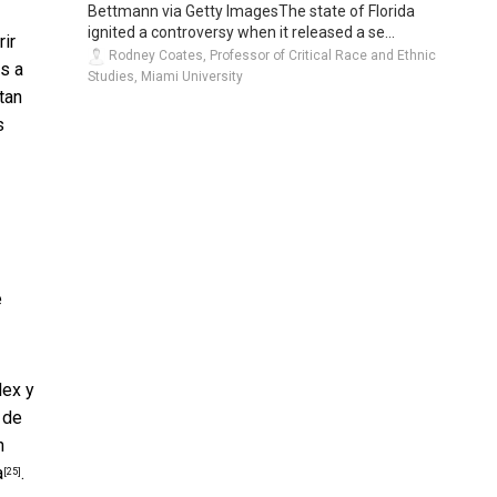
Bettmann via Getty ImagesThe state of Florida
ignited a controversy when it released a se...
rir
Rodney Coates, Professor of Critical Race and Ethnic
s a
Studies, Miami University
tan
s
e
lex y
 de
n
a
.
[25]