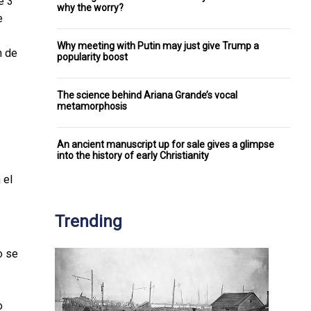
e 3
why the worry?
e
Why meeting with Putin may just give Trump a
n de
popularity boost
The science behind Ariana Grande’s vocal
metamorphosis
An ancient manuscript up for sale gives a glimpse
into the history of early Christianity
 el
Trending
o se
o