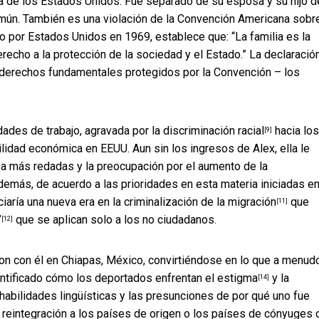
ia de los Estados Unidos. Fue separado de su esposa y su hijo d
mún. También es una violación de la
Convención Americana sobr
ado por Estados Unidos en 1969, establece que: “La familia es la
erecho a la protección de la sociedad y el Estado.” La declaració
s derechos fundamentales protegidos por la Convención – los
dades de trabajo, agravada por la
discriminación racial
hacia los
[9]
ilidad económica en EEUU. Aun sin los ingresos de Alex, ella le
 a más redadas y la preocupación por el
aumento de la
demás, de acuerdo a las prioridades en esta materia iniciadas en
ciaría una nueva era en la
criminalización de la migración
que
[11]
”
que se aplican solo a los no ciudadanos.
[12]
on con él en Chiapas, México, convirtiéndose en lo que a menud
entificado cómo los deportados
enfrentan el estigma
y la
[14]
habilidades lingüísticas y las presunciones de por qué uno fue
 reintegración a los países de origen o los países de cónyuges 