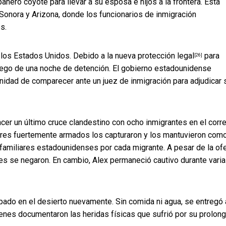
ñero coyote para llevar a su esposa e hijos a la frontera. Esta
e Sonora y Arizona, donde los funcionarios de inmigración
s.
de los Estados Unidos. Debido a la
nueva protección legal
para
[26]
 luego de una noche de detención. El gobierno estadounidense
unidad de comparecer ante un juez de inmigración para adjudicar 
hacer un último cruce clandestino con ocho inmigrantes en el corr
res fuertemente armados los capturaron y los mantuvieron com
s familiares estadounidenses por cada migrante. A pesar de la of
res se negaron. En cambio, Alex permaneció cautivo durante vari
pado en el desierto nuevamente. Sin comida ni agua, se entregó 
ienes documentaron las heridas físicas que sufrió por su prolon