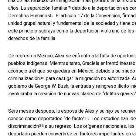
una de las redadas de inmigración más grandes en la histor
años.
La separación familiar
debido a la deportación es co
[7]
Derechos Humanos
. El artículo 17 de la Convención, firm
[8]
unidad grupal natural y fundamental de la sociedad y tiene d
este principio subraya cómo la deportación viola uno de lo
derechos de la familia.
De regreso a México, Alex se enfrentó a la falta de oportuni
pueblos indígenas. Mientras tanto, Graciela enfrentó inestab
aconsejó a él que se quedara en México, debido a su miedo
criminalización
para castigar la migración no autorizada. A
[10]
gobierno de George W. Bush, la entrada y reingreso ilícito ini
involucraba la creación de nuevas clases de
“delitos graves
Seis meses después, la esposa de Alex y su hijo se reunier
conoce como deportados
“de facto”
. Los estudios han id
[13]
discriminación
a su regreso. Los orígenes nacionales, las 
[15]
deportado pueden convertirse en factores importantes en la