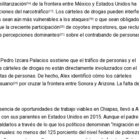
militarización
de la frontera entre México y Estados Unidos ha
[16]
ciones del narcotráfico
. Los cárteles de drogas pueden interfe
[17]
es sean aún más
vulnerables a los ataques
o que sean obligado
[18]
ue la
creciente participación
de coyotes impostores, que reclu
[20]
as
percepciones dominantes
sobre el contrabando de persona
[21]
edro Izcara Palacios sostiene que el tráfico de personas y el
os cárteles de drogas no están directamente involucrados con el
stas de personas. De hecho, Alex identificó cómo los cárteles
usuario
por cruzar la frontera entre Sonora y Arizona. La falta d
[23]
ausencia de oportunidades de trabajo viables en Chiapas, llevó a A
se con sus parientes en Estados Unidos en 2015. Aunque el padre
ldarlos a través de lo que los políticos denominan
“migración e
 anuales: no menos del 125 porciento del
nivel federal de pobrez