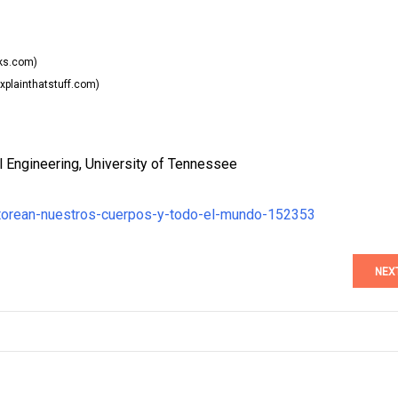
ks.com)
plainthatstuff.com)
l Engineering, University of Tennessee
itorean-nuestros-cuerpos-y-todo-el-mundo-152353
NEX