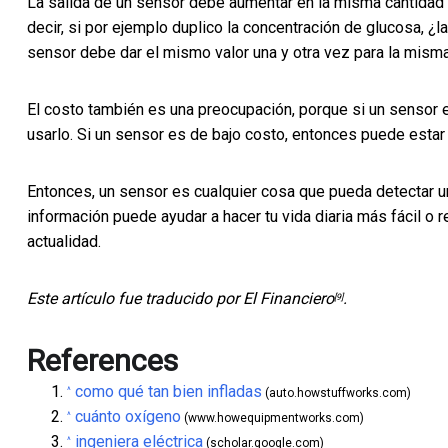
La salida de un sensor debe aumentar en la misma cantidad 
decir, si por ejemplo duplico la concentración de glucosa, ¿l
sensor debe dar el mismo valor una y otra vez para la misma
El costo también es una preocupación, porque si un sensor
usarlo. Si un sensor es de bajo costo, entonces puede estar
Entonces, un sensor es cualquier cosa que pueda detectar un 
información puede ayudar a hacer tu vida diaria más fácil o
actualidad.
Este artículo fue traducido por
El Financiero
.
[9]
References
como qué tan bien infladas
^
(auto.howstuffworks.com)
cuánto oxígeno
^
(www.howequipmentworks.com)
ingeniera eléctrica
^
(scholar.google.com)