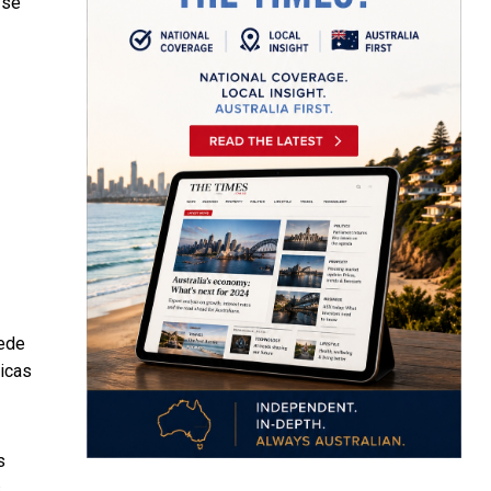
 se
uede
micas
s
s