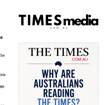
ee
 Se
sona
aje