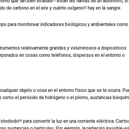
como qué tan bien infladas
están las llantas de un automóvil, si
[1]
ido de carbono en el aire y
cuánto oxígeno
hay en la sangre.
[2]
empo para monitorear indicadores biológicos y ambientales como
strumentos relativamente grandes y voluminosos a dispositivos
orporados en cosas como teléfonos, dispersos en el entorno o
cualquier objeto o cosa en el entorno físico que se te ocurra. P
os como el peróxido de hidrógeno o el plomo, sustancias bioquí
fotodiodo
para convertir la luz en una corriente eléctrica. Cierto
[4]
as sustancias o partículas. Por ejemplo, la radiación invisible e