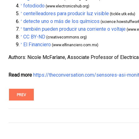
fotodiodo
^
(www.electronicshub.org)
centelleadores para producir luz visible
^
(tickle.utk.edu)
detecte uno o más de los químicos
^
(science.howstuffwor
también pueden producir una corriente o voltaje
^
(www.ex
CC BY-ND
^
(creativecommons.org)
El Financiero
^
(www.elfinanciero.com.mx)
Authors: Nicole McFarlane, Associate Professor of Electrica
Read more
https://theconversation.com/sensores-asi-mon
PREV