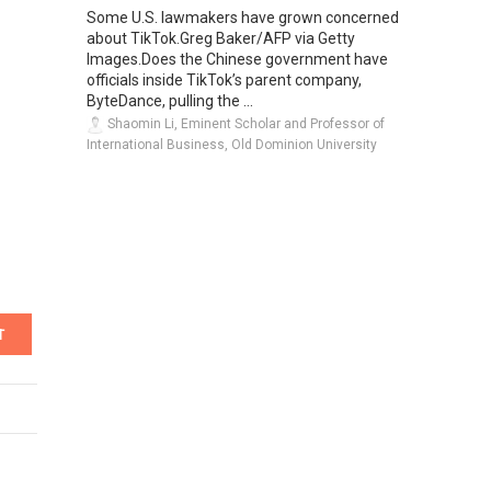
Some U.S. lawmakers have grown concerned
about TikTok.Greg Baker/AFP via Getty
Images.Does the Chinese government have
officials inside TikTok’s parent company,
ByteDance, pulling the ...
Shaomin Li, Eminent Scholar and Professor of
International Business, Old Dominion University
T