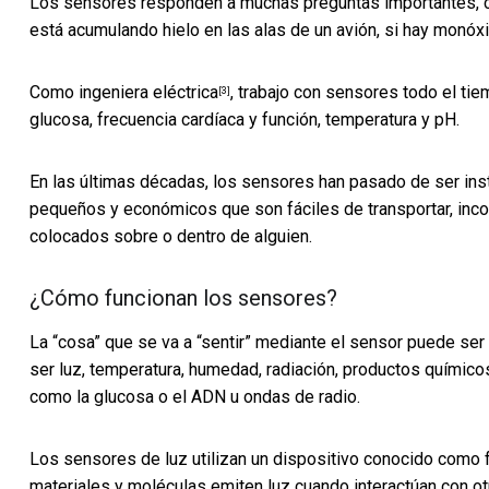
Los sensores responden a muchas preguntas importantes,
está acumulando hielo en las alas de un avión, si hay monóx
Como
ingeniera eléctrica
, trabajo con sensores todo el ti
[3]
glucosa, frecuencia cardíaca y función, temperatura y pH.
En las últimas décadas, los sensores han pasado de ser in
pequeños y económicos que son fáciles de transportar, inc
colocados sobre o dentro de alguien.
¿Cómo funcionan los sensores?
La “cosa” que se va a “sentir” mediante el sensor puede ser 
ser luz, temperatura, humedad, radiación, productos químic
como la glucosa o el ADN u ondas de radio.
Los sensores de luz utilizan un dispositivo conocido como
materiales y moléculas emiten luz cuando interactúan con otr