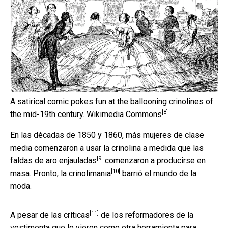
A satirical comic pokes fun at the ballooning crinolines of
[8]
the mid-19th century.
Wikimedia Commons
En las décadas de 1850 y 1860, más mujeres de clase
media comenzaron a usar la crinolina a medida que las
[9]
faldas de aro enjauladas
comenzaron a producirse en
[10]
masa. Pronto, la
crinolimania
barrió el mundo de la
moda.
[11]
A pesar de las
críticas
de los reformadores de la
vestimenta que lo vieron como otra herramienta para