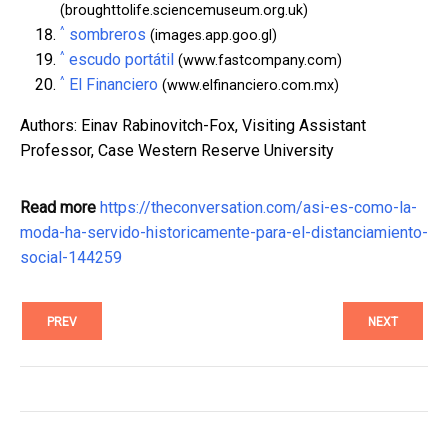
(broughttolife.sciencemuseum.org.uk)
^
sombreros
(images.app.goo.gl)
^
escudo portátil
(www.fastcompany.com)
^
El Financiero
(www.elfinanciero.com.mx)
Authors: Einav Rabinovitch-Fox, Visiting Assistant
Professor, Case Western Reserve University
Read more
https://theconversation.com/asi-es-como-la-
moda-ha-servido-historicamente-para-el-distanciamiento-
social-144259
PREV
NEXT