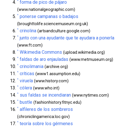
^
forma de pico de pájaro
(www.nationalgeographic.com)
^
ponerse campanas o badajos
(broughttolife.sciencemuseum.org.uk)
^
crinolina
(artsandculture.google.com)
^
junto con una ayudante que te ayudara a ponerla
(www.ft.com)
^
Wikimedia Commons
(upload.wikimedia.org)
^
faldas de aro enjauladas
(www.metmuseum.org)
^
crinolimania
(archive.org)
^
críticas
(www1.assumption.edu)
^
viruela
(www.history.com)
^
cólera
(www.who.int)
^
sus faldas se incendiaran
(www.nytimes.com)
^
bustle
(fashionhistory.fitnyc.edu)
^
alfileres de los sombreros
(chroniclingamerica.loc.gov)
^
teoría sobre los gérmenes